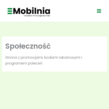
Przejdź
do
treści
Społeczność
Strona z promocjami, kodami rabatowymi i
programem poleceń.